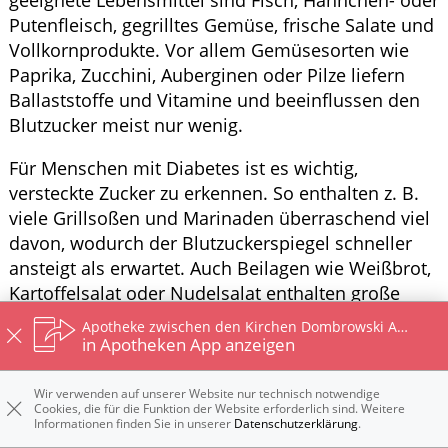
Putenfleisch, gegrilltes Gemüse, frische Salate und
Vollkornprodukte. Vor allem Gemüsesorten wie
Paprika, Zucchini, Auberginen oder Pilze liefern
Ballaststoffe und Vitamine und beeinflussen den
Blutzucker meist nur wenig.
Für Menschen mit Diabetes ist es wichtig,
versteckte Zucker zu erkennen. So enthalten z. B.
viele Grillsoßen und Marinaden überraschend viel
davon, wodurch der Blutzuckerspiegel schneller
ansteigt als erwartet. Auch Beilagen wie Weißbrot,
Kartoffelsalat oder Nudelsalat enthalten große
Mengen Kohlenhydrate. Deshalb sollte die Portion
Apotheke zwischen den Kirchen Dombrowski Apotheken Betriebs OHG
bewusst gewählt werden.
in Apotheken App anzeigen
Komplett auf Eis, Kuchen oder süße Getränke zu
Wir verwenden auf unserer Website nur technisch notwendige
verzichten ist nicht zwingend notwendig.
Cookies, die für die Funktion der Website erforderlich sind. Weitere
Informationen finden Sie in unserer
Datenschutzerklärung
.
Entscheidend ist, die Menge im Blick zu behalten