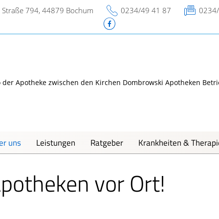
r Straße 794, 44879 Bochum
0234/49 41 87
0234/
er uns
Leistungen
Ratgeber
Krankheiten & Therapi
Notfälle A-Z
Magen und Darm
N
sere Apotheke
potheken vor Ort!
Nahrungsergänzungsmittel A-Z
Herz, Gefäße, Kreislauf
O
s e-Rezept ist da:
r lösen es ein!
-Z
nd Lunge
Heilpflanzen A-Z
Stoffwechsel
R