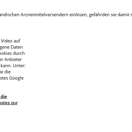
ne Rezepte keine
otheken vor Ort!
dischen Arzneimittelversendern einlösen, gefährden sie damit n
Männerkrankheiten
afmedizin
 Video auf
ogene Daten
ookies durch
er Anbieter
 kann. Unter:
ie die
nstes Google
 die
stes zur