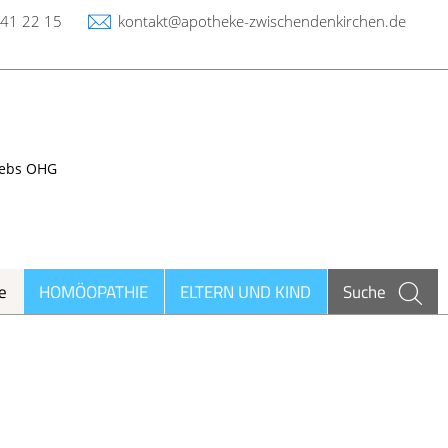
41 22 15
kontakt@apotheke-zwischendenkirchen.de
e
HOMÖOPATHIE
ELTERN UND KIND
Suche
ieren und Harnwege
rthopädie und Unfallmedizin
heumatologische Erkrankungen