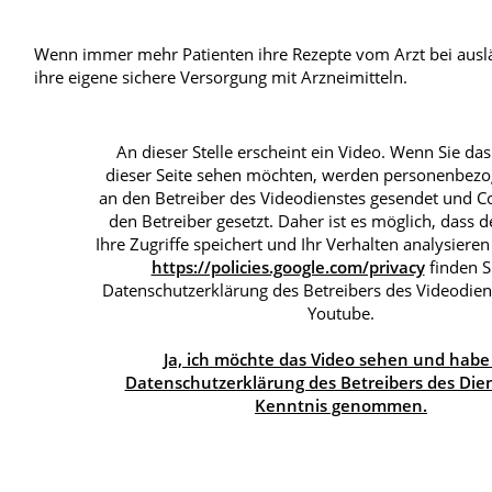
Oh
Ap
Wenn immer mehr Patienten ihre Rezepte vom Arzt bei auslän
Blut, Krebs und Infektionen
Neurologie
ihre eigene sichere Versorgung mit Arzneimitteln.
Haut, Haare und Nägel
Schmerz- und Schl
Psychische Erkrankungen
Frauenkrankheiten
An dieser Stelle erscheint ein Video. Wenn Sie das
dieser Seite sehen möchten, werden personenbez
an den Betreiber des Videodienstes gesendet und C
den Betreiber gesetzt. Daher ist es möglich, dass d
Ihre Zugriffe speichert und Ihr Verhalten analysieren
https://policies.google.com/privacy
finden S
Datenschutzerklärung des Betreibers des Videodie
Youtube.
Ja, ich möchte das Video sehen und habe
Datenschutzerklärung des Betreibers des Dien
Kenntnis genommen.